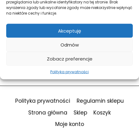
przeglądania lub unikalne identyfikatory na tej stronie. Brak
wyrażenia zgody lub wycofanie zgody może niekorzystnie wpłynąć
na niektóre cechy i funkcje.
Forgot Password?
Keep me signed in
Akceptuję
Odmów
Sign In
Zobacz preferencje
Don't have an account?
Register Now
Polityka prywatności
Polityka prywatności
Regulamin sklepu
Strona główna
Sklep
Koszyk
Moje konto