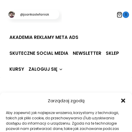
Przeskocz
do
0
treści
AKADEMIA REKLAMY META ADS
SKUTECZNE SOCIAL MEDIA
NEWSLETTER
SKLEP
Rozwiń
KURSY
ZALOGUJ SIĘ
menu
potomne
Hi, Welcome back!
Zarządzaj zgodą
Aby zapewnić jak najlepsze wrażenia, korzystamy z technologii,
takich jak pliki cookie, do przechowywania i/lub uzyskiwania
dostępu do informacji o urządzeniu. Zgoda na te technologie
pozwoli nam przetwarzać dane, takie jak zachowanie podczas