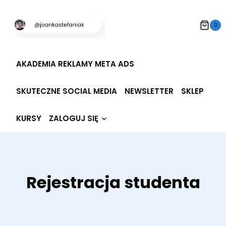
Przeskocz
do
0
treści
AKADEMIA REKLAMY META ADS
SKUTECZNE SOCIAL MEDIA
NEWSLETTER
SKLEP
Rozwiń
KURSY
ZALOGUJ SIĘ
menu
potomne
Rejestracja studenta