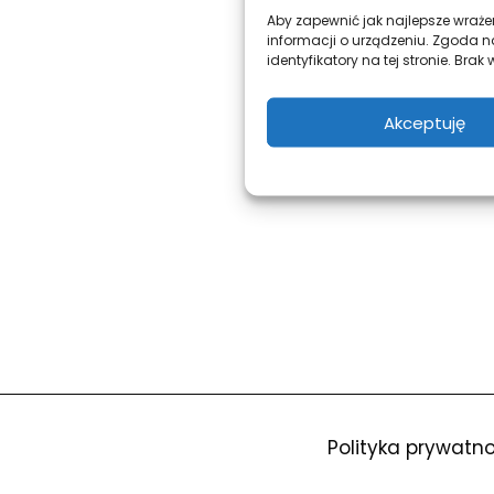
Aby zapewnić jak najlepsze wrażen
informacji o urządzeniu. Zgoda n
identyfikatory na tej stronie. Br
Akceptuję
Polityka prywatno