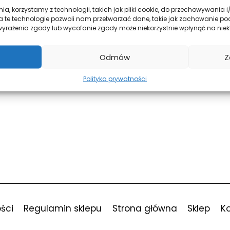
Sign In
ia, korzystamy z technologii, takich jak pliki cookie, do przechowywania
a te technologie pozwoli nam przetwarzać dane, takie jak zachowanie po
ak wyrażenia zgody lub wycofanie zgody może niekorzystnie wpłynąć na niekt
Don't have an account?
Register Now
Odmów
Z
Polityka prywatności
ści
Regulamin sklepu
Strona główna
Sklep
K