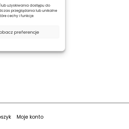
 i/lub uzyskiwania dostępu do
dczas przeglądania lub unikalne
óre cechy i funkcje.
obacz preferencje
oszyk
Moje konto