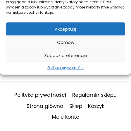
przeglądania lub unikalne identyfikatory na tej stronie. Brak
wyrażenia zgody lub wycofanie zgody może niekorzystnie wpłynąć
na niektóre cechy i funkcje.
Forgot Password?
Keep me signed in
Akceptuję
Odmów
Sign In
Zobacz preferencje
Don't have an account?
Register Now
Polityka prywatności
Polityka prywatności
Regulamin sklepu
Strona główna
Sklep
Koszyk
Moje konto