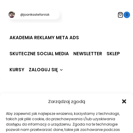
Przeskocz
do
0
treści
AKADEMIA REKLAMY META ADS
SKUTECZNE SOCIAL MEDIA
NEWSLETTER
SKLEP
Rozwiń
KURSY
ZALOGUJ SIĘ
menu
potomne
Hi, Welcome back!
Zarządzaj zgodą
Aby zapewnić jak najlepsze wrażenia, korzystamy z technologii,
takich jak pliki cookie, do przechowywania i/lub uzyskiwania
dostępu do informacji o urządzeniu. Zgoda na te technologie
pozwoli nam przetwarzać dane, takie jak zachowanie podczas