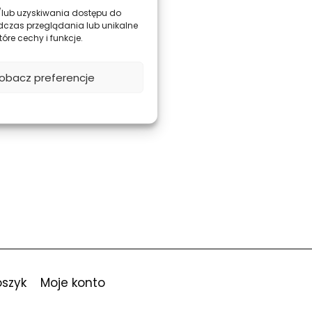
 i/lub uzyskiwania dostępu do
dczas przeglądania lub unikalne
óre cechy i funkcje.
obacz preferencje
oszyk
Moje konto