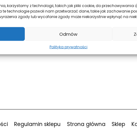
Sign In
ia, korzystamy z technologii, takich jak pliki cookie, do przechowywania
a te technologie pozwoli nam przetwarzać dane, takie jak zachowanie po
ak wyrażenia zgody lub wycofanie zgody może niekorzystnie wpłynąć na niekt
Don't have an account?
Register Now
Odmów
Z
Polityka prywatności
ści
Regulamin sklepu
Strona główna
Sklep
K