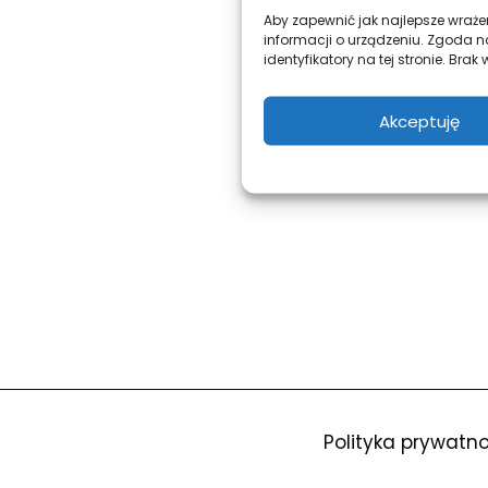
Aby zapewnić jak najlepsze wrażen
informacji o urządzeniu. Zgoda n
identyfikatory na tej stronie. Br
Akceptuję
Polityka prywatno