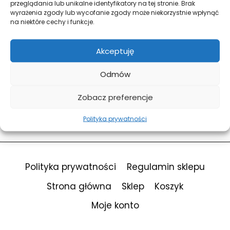
przeglądania lub unikalne identyfikatory na tej stronie. Brak
wyrażenia zgody lub wycofanie zgody może niekorzystnie wpłynąć
na niektóre cechy i funkcje.
Forgot Password?
Keep me signed in
Akceptuję
Odmów
Sign In
Zobacz preferencje
Don't have an account?
Register Now
Polityka prywatności
Polityka prywatności
Regulamin sklepu
Strona główna
Sklep
Koszyk
Moje konto