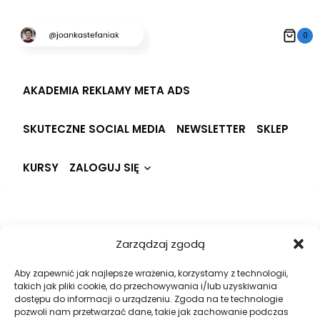
Przeskocz
do
0
treści
AKADEMIA REKLAMY META ADS
SKUTECZNE SOCIAL MEDIA
NEWSLETTER
SKLEP
Rozwiń
KURSY
ZALOGUJ SIĘ
menu
potomne
Hi, Welcome back!
Zarządzaj zgodą
Aby zapewnić jak najlepsze wrażenia, korzystamy z technologii,
takich jak pliki cookie, do przechowywania i/lub uzyskiwania
dostępu do informacji o urządzeniu. Zgoda na te technologie
pozwoli nam przetwarzać dane, takie jak zachowanie podczas