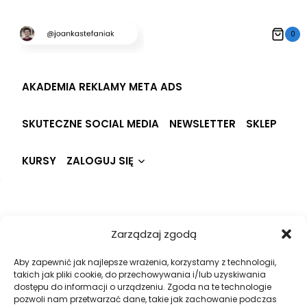
Przeskocz
do
0
treści
AKADEMIA REKLAMY META ADS
SKUTECZNE SOCIAL MEDIA
NEWSLETTER
SKLEP
Rozwiń
KURSY
ZALOGUJ SIĘ
menu
potomne
Hi, Welcome back!
Zarządzaj zgodą
Aby zapewnić jak najlepsze wrażenia, korzystamy z technologii,
takich jak pliki cookie, do przechowywania i/lub uzyskiwania
dostępu do informacji o urządzeniu. Zgoda na te technologie
pozwoli nam przetwarzać dane, takie jak zachowanie podczas