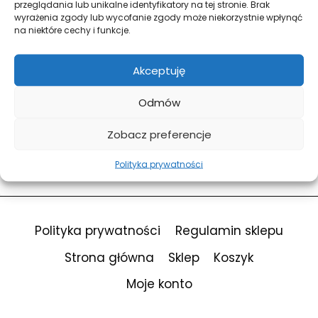
przeglądania lub unikalne identyfikatory na tej stronie. Brak
wyrażenia zgody lub wycofanie zgody może niekorzystnie wpłynąć
na niektóre cechy i funkcje.
Forgot Password?
Keep me signed in
Akceptuję
Odmów
Sign In
Zobacz preferencje
Don't have an account?
Register Now
Polityka prywatności
Polityka prywatności
Regulamin sklepu
Strona główna
Sklep
Koszyk
Moje konto