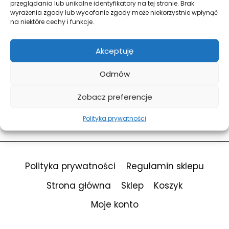
przeglądania lub unikalne identyfikatory na tej stronie. Brak
wyrażenia zgody lub wycofanie zgody może niekorzystnie wpłynąć
na niektóre cechy i funkcje.
Forgot Password?
Keep me signed in
Akceptuję
Odmów
Sign In
Zobacz preferencje
Don't have an account?
Register Now
Polityka prywatności
Polityka prywatności
Regulamin sklepu
Strona główna
Sklep
Koszyk
Moje konto