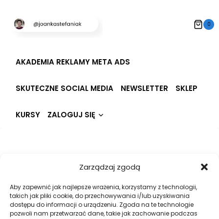
Przeskocz
do
0
treści
AKADEMIA REKLAMY META ADS
SKUTECZNE SOCIAL MEDIA
NEWSLETTER
SKLEP
Rozwiń
KURSY
ZALOGUJ SIĘ
menu
potomne
Hi, Welcome back!
Zarządzaj zgodą
Aby zapewnić jak najlepsze wrażenia, korzystamy z technologii,
takich jak pliki cookie, do przechowywania i/lub uzyskiwania
dostępu do informacji o urządzeniu. Zgoda na te technologie
pozwoli nam przetwarzać dane, takie jak zachowanie podczas