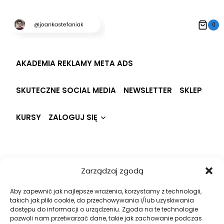
Przeskocz
do
0
treści
AKADEMIA REKLAMY META ADS
SKUTECZNE SOCIAL MEDIA
NEWSLETTER
SKLEP
Rozwiń
KURSY
ZALOGUJ SIĘ
menu
potomne
Hi, Welcome back!
Zarządzaj zgodą
Aby zapewnić jak najlepsze wrażenia, korzystamy z technologii,
takich jak pliki cookie, do przechowywania i/lub uzyskiwania
dostępu do informacji o urządzeniu. Zgoda na te technologie
pozwoli nam przetwarzać dane, takie jak zachowanie podczas