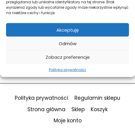
przeglądania lub unikalne identyfikatory na tej stronie. Brak
wyrażenia zgody lub wycofanie zgody może niekorzystnie wpłynąć
na niektóre cechy i funkcje.
Forgot Password?
Keep me signed in
Akceptuję
Odmów
Sign In
Zobacz preferencje
Don't have an account?
Register Now
Polityka prywatności
Polityka prywatności
Regulamin sklepu
Strona główna
Sklep
Koszyk
Moje konto