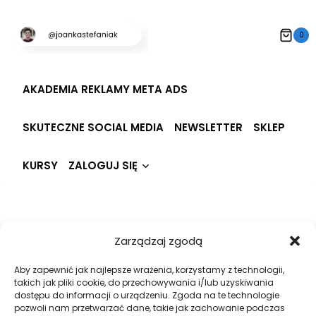
Przeskocz
do
0
treści
AKADEMIA REKLAMY META ADS
SKUTECZNE SOCIAL MEDIA
NEWSLETTER
SKLEP
Rozwiń
KURSY
ZALOGUJ SIĘ
menu
potomne
Hi, Welcome back!
Zarządzaj zgodą
Aby zapewnić jak najlepsze wrażenia, korzystamy z technologii,
takich jak pliki cookie, do przechowywania i/lub uzyskiwania
dostępu do informacji o urządzeniu. Zgoda na te technologie
pozwoli nam przetwarzać dane, takie jak zachowanie podczas