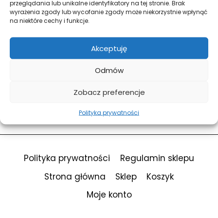
przeglądania lub unikalne identyfikatory na tej stronie. Brak
wyrażenia zgody lub wycofanie zgody może niekorzystnie wpłynąć
na niektóre cechy i funkcje.
Forgot Password?
Keep me signed in
Akceptuję
Odmów
Sign In
Zobacz preferencje
Don't have an account?
Register Now
Polityka prywatności
Polityka prywatności
Regulamin sklepu
Strona główna
Sklep
Koszyk
Moje konto