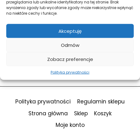
przeglądania lub unikalne identyfikatory na tej stronie. Brak
wyrażenia zgody lub wycofanie zgody może niekorzystnie wpłynąć
na niektóre cechy i funkcje.
Forgot Password?
Keep me signed in
Akceptuję
Odmów
Sign In
Zobacz preferencje
Don't have an account?
Register Now
Polityka prywatności
Polityka prywatności
Regulamin sklepu
Strona główna
Sklep
Koszyk
Moje konto