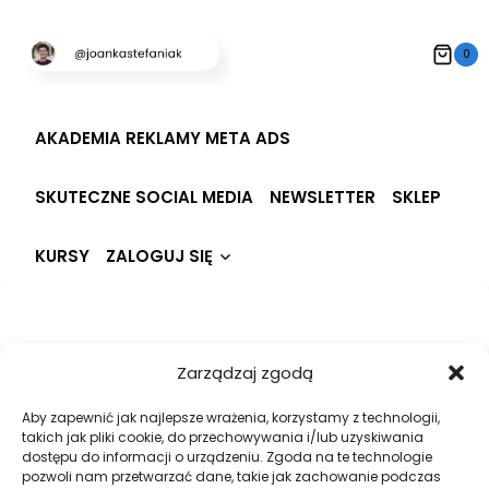
Przeskocz
do
0
treści
AKADEMIA REKLAMY META ADS
SKUTECZNE SOCIAL MEDIA
NEWSLETTER
SKLEP
Rozwiń
KURSY
ZALOGUJ SIĘ
menu
potomne
Hi, Welcome back!
Zarządzaj zgodą
Aby zapewnić jak najlepsze wrażenia, korzystamy z technologii,
takich jak pliki cookie, do przechowywania i/lub uzyskiwania
dostępu do informacji o urządzeniu. Zgoda na te technologie
pozwoli nam przetwarzać dane, takie jak zachowanie podczas