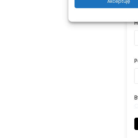
Akceptuję
H
P
B
C