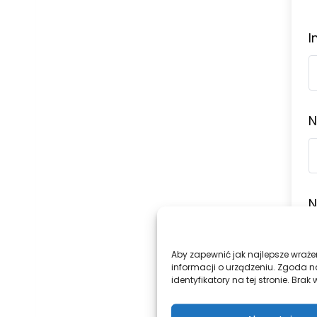
I
N
N
Aby zapewnić jak najlepsze wrażen
informacji o urządzeniu. Zgoda n
identyfikatory na tej stronie. Br
A