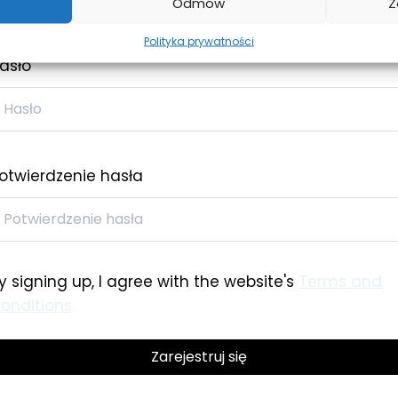
Odmów
Z
Polityka prywatności
asło
otwierdzenie hasła
y signing up, I agree with the website's
Terms and
onditions
Zarejestruj się