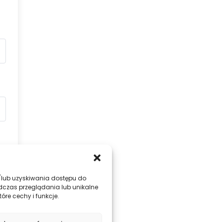
 i/lub uzyskiwania dostępu do
dczas przeglądania lub unikalne
óre cechy i funkcje.