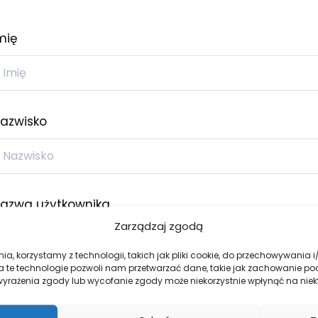
mię
azwisko
azwa użytkownika
Zarządzaj zgodą
ia, korzystamy z technologii, takich jak pliki cookie, do przechowywania
a te technologie pozwoli nam przetwarzać dane, takie jak zachowanie po
ak wyrażenia zgody lub wycofanie zgody może niekorzystnie wpłynąć na niekt
dres e-mail