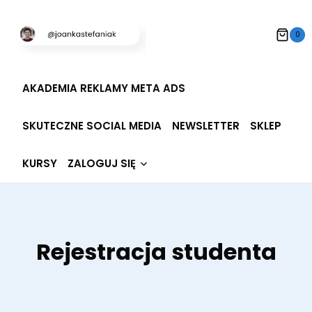
Przeskocz
do
0
treści
AKADEMIA REKLAMY META ADS
SKUTECZNE SOCIAL MEDIA
NEWSLETTER
SKLEP
Rozwiń
KURSY
ZALOGUJ SIĘ
menu
potomne
Rejestracja studenta