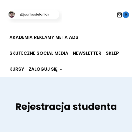
Przeskocz
do
0
treści
AKADEMIA REKLAMY META ADS
SKUTECZNE SOCIAL MEDIA
NEWSLETTER
SKLEP
Rozwiń
KURSY
ZALOGUJ SIĘ
menu
potomne
Rejestracja studenta