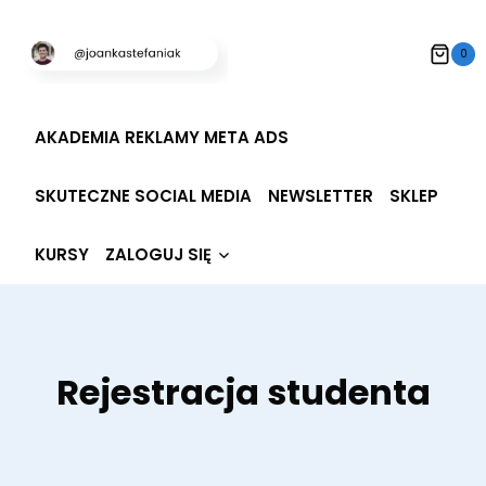
Przeskocz
do
0
treści
AKADEMIA REKLAMY META ADS
SKUTECZNE SOCIAL MEDIA
NEWSLETTER
SKLEP
Rozwiń
KURSY
ZALOGUJ SIĘ
menu
potomne
Rejestracja studenta